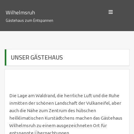
S
k
Wilhelmsruh
i
Gästehaus zum Entspannen
p
t
o
c
UNSER GÄSTEHAUS
o
n
t
e
n
t
Die Lage am Waldrand, die herrliche Luft und die Ruhe
inmitten der schönen Landschaft der Vulkaneifel, aber
auch die Nähe zum Zentrum des hübschen
heilklimatischen Kurstädtchens machen das Gästehaus
Wilhelmsruh zu einem ausgezeichneten Ort für
entspannte Übernachtungen.