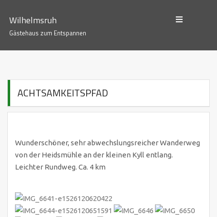
S
k
Wilhelmsruh
i
Gästehaus zum Entspannen
p
t
o
c
ACHTSAMKEITSPFAD
o
n
t
e
n
Wunderschöner, sehr abwechslungsreicher Wanderweg
t
von der Heidsmühle an der kleinen Kyll entlang.
Leichter Rundweg. Ca. 4 km