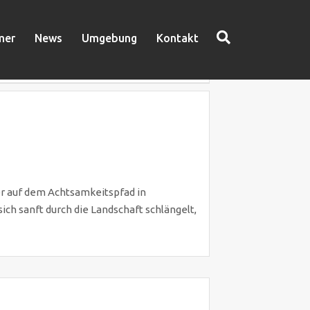
mer
News
Umgebung
Kontakt
S
u
c
h
er auf dem Achtsamkeitspfad in
e
ch sanft durch die Landschaft schlängelt,
n
n
a
c