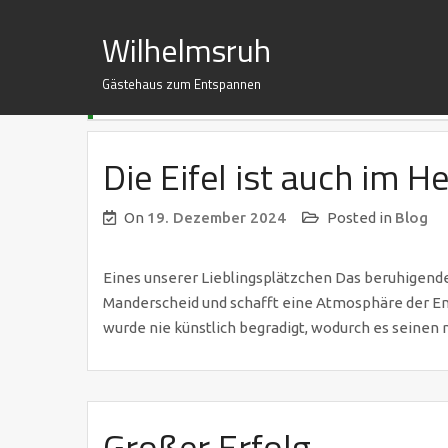
S
Wilhelmsruh
k
i
HERBERT BOCZIAN
Gästehaus zum Entspannen
p
t
o
Die Eifel ist auch im He
c
o
n
On
19. Dezember 2024
Posted in
Blog
t
e
Eines unserer Lieblingsplätzchen Das beruhigend
n
Manderscheid und schafft eine Atmosphäre der Ents
t
wurde nie künstlich begradigt, wodurch es seinen
Großer Erfolg